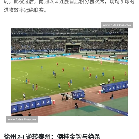
局。此役过后，南通以 4 连胜暂居积分榜次席，场均 3 球的
进攻效率冠绝联赛。
徐州 2-1 逆转泰州：倒挂金钩与绝杀