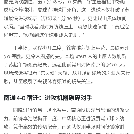
便充满戏剧性。第 1 分 18 秒，17 岁高二学生寇程接中场断
球后冷静推射，皮球直挂球门死角，这一进球不仅打破了苏
超最快进球纪录（原纪录 1 分 30 秒），更让昆山奥体瞬间
沸腾。“当时我看到对方防线压上，就想快速前插，” 赛后寇
程坦言，“没想到这个球能载入史册。”
下半场，寇程梅开二度，徐睿推射锦上添花，最终苏州
3-0 完胜。更令人震撼的是，本场 43617 人的上座人数刷新
了苏超单场观赛纪录，远超此前常州对阵南京的 36712 人。
现场球迷挥舞着 “东吴魂” 大旗，从开场到终场的声浪从未停
歇，甚至吸引了央视体育频道的镜头关注。
南通 4-0 宿迁：进攻机器碾碎对手
同晚进行的另一场比赛中，南通队展现出恐怖的进攻火
力。前锋李浩然梅开二度，中场核心王哲远贡献 1 球 2 助
攻，凭借高效的传切配合，南通队仅用半场时间便锁定胜