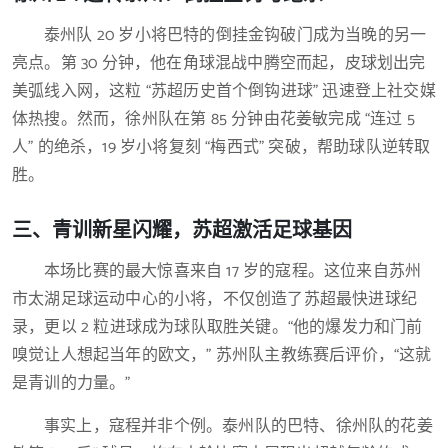
泰州队 20 岁小将巴特的倒挂金钩破门成为当晚的另一
亮点。第 30 分钟，他在角球混战中腾空而起，皮球划出完
美弧线入网，这粒 “苏超历史首个倒钩进球” 迅速登上社交媒
体热搜。然而，徐州队在第 85 分钟由花姜敏完成 “连过 5
人” 的绝杀，19 岁小将复刻 “梅西式” 突破，帮助球队逆转取
胜。
三、青训新星闪耀，苏超激活足球基因
本场比赛的最大惊喜来自 17 岁的寇程。这位来自苏州
市太湖足球运动中心的小将，不仅创造了苏超最快进球纪
录，更以 2 粒进球成为球队取胜关键。“他的爆发力和门前
嗅觉让人想起当年的欧文，” 苏州队主教练赛后评价，“这就
是青训的力量。”
事实上，寇程并非个例。泰州队的巴特、徐州队的花姜