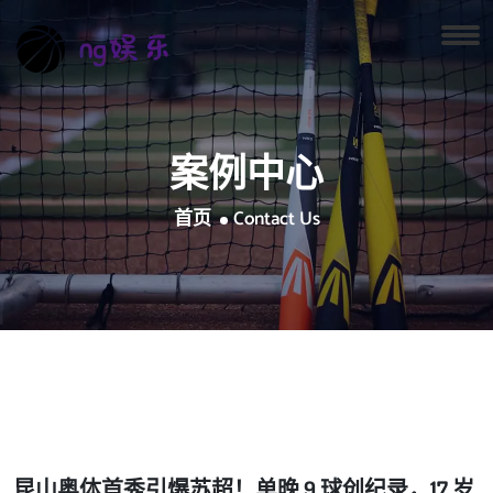
案例中心
首页
Contact Us
昆山奥体首秀引爆苏超！单晚 9 球创纪录，17 岁