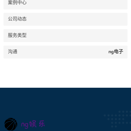
案例中心
公司动态
服务类型
沟通
ng电子