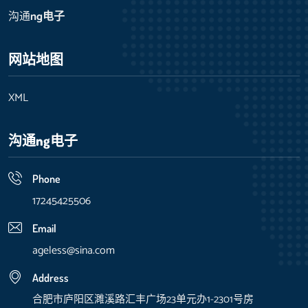
沟通
ng电子
网站地图
XML
沟通
ng电子
Phone
17245425506
Email
ageless@sina.com
Address
合肥市庐阳区濉溪路汇丰广场23单元办1-2301号房